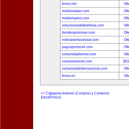
fonox.net
Ofe
misllamadas.com
Ofe
misllamados.com
Ofe
solucionesdetelefonia.com
Ofe
forodeopiniones.com
Ofe
noticiasentucelular.com
Ofe
pagospormovil.com
Ofe
comunidadenred.com
Ofe
conexionmovil.com
$5
comunidadinternacional.com
Ofe
fonox.es
Ofe
<< Categoria Anterior (Compras y Comercio
ElectrÃ³nico)