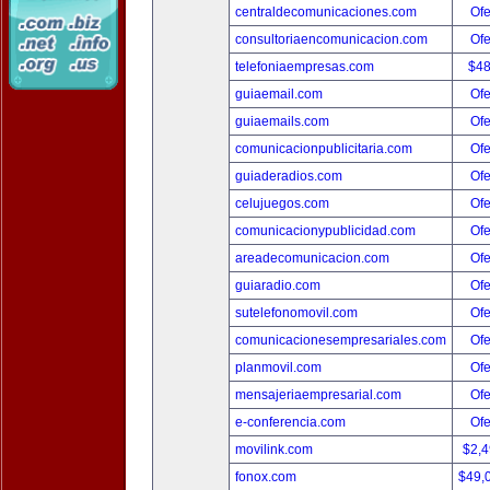
centraldecomunicaciones.com
Ofe
consultoriaencomunicacion.com
Ofe
telefoniaempresas.com
$4
guiaemail.com
Ofe
guiaemails.com
Ofe
comunicacionpublicitaria.com
Ofe
guiaderadios.com
Ofe
celujuegos.com
Ofe
comunicacionypublicidad.com
Ofe
areadecomunicacion.com
Ofe
guiaradio.com
Ofe
sutelefonomovil.com
Ofe
comunicacionesempresariales.com
Ofe
planmovil.com
Ofe
mensajeriaempresarial.com
Ofe
e-conferencia.com
Ofe
movilink.com
$2,
fonox.com
$49,