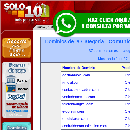
Dominios de la Categoría -
Comunica
37 dominios en esta categ
Mostrando 1 de 37
Nombre de Dominio
Prec
gestionmovil.com
Ofe
i-movil.com
Ofe
contactosprivados.com
Ofe
ventademoviles.com
Ofe
telefoniadigital.com
Ofe
e-boletin.com
Ofe
e-celulares.com
Ofe
centraldecomunicacion.com
Ofe