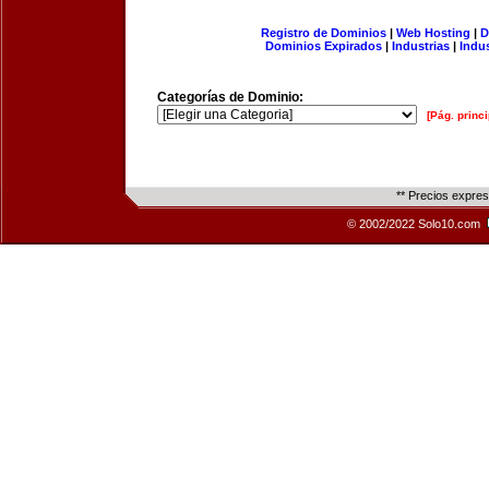
Registro de Dominios
|
Web Hosting
|
D
Dominios Expirados
|
Industrias
|
Indu
Categorías de Dominio:
[Pág. princi
** Precios expre
© 2002/2022 Solo10.com