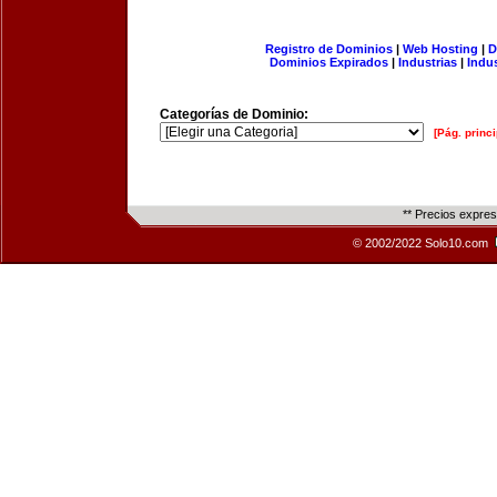
Registro de Dominios
|
Web Hosting
|
D
Dominios Expirados
|
Industrias
|
Indu
Categorías de Dominio:
[Pág. princi
** Precios expre
© 2002/2022 Solo10.com