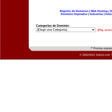
Registro de Dominios
|
Web Hosting
|
D
Dominios Expirados
|
Industrias
|
Indu
Categorías de Dominio:
[Pág. princi
** Precios expre
© 2002/2022 Solo10.com