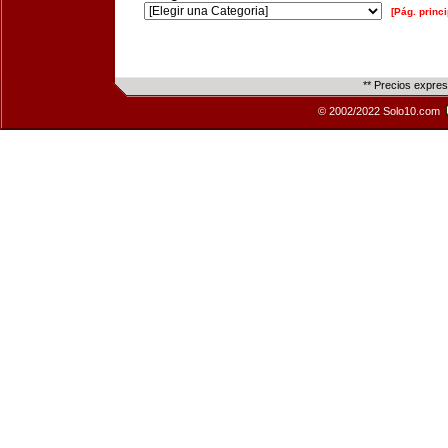
[Pág. princi
** Precios expre
© 2002/2022 Solo10.com