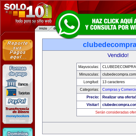
clubedecompr
Vendido!
Mayusculas:
CLUBEDECOMPRA
Minusculas:
clubedecompra.com
Longitud:
13 caracteres
Categorias:
Compras y Comercio
Precio:
Realizar una oferta
Visitar!
clubedecompra.co
Serán consideradas ofer