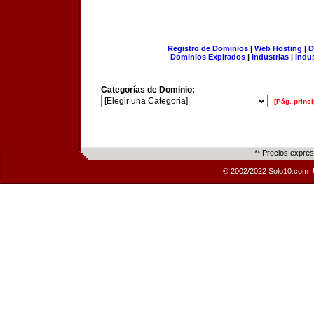
Registro de Dominios
|
Web Hosting
|
D
Dominios Expirados
|
Industrias
|
Indu
Categorías de Dominio:
[Pág. princi
** Precios expre
© 2002/2022 Solo10.com