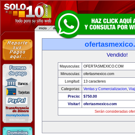
ofertasmexico
Vendido!
Mayusculas:
OFERTASMEXICO.COM
Minusculas:
ofertasmexico.com
Longitud:
13 caracteres
Categorias:
Ventas y Comercializacion
,
Via
Precio:
$750.00
Visitar!
ofertasmexico.com
Serán consideradas ofer