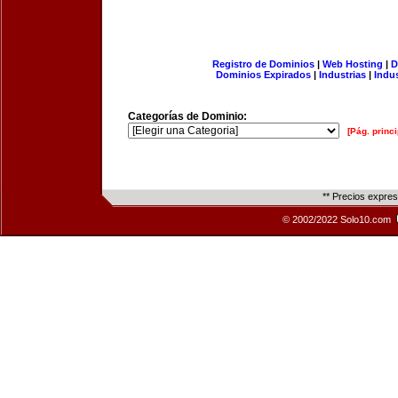
Registro de Dominios
|
Web Hosting
|
D
Dominios Expirados
|
Industrias
|
Indu
Categorías de Dominio:
[Pág. princi
** Precios expre
© 2002/2022 Solo10.com