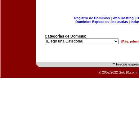
Registro de Dominios
|
Web Hosting
|
D
Dominios Expirados
|
Industrias
|
Indu
Categorías de Dominio:
[Pág. princi
** Precios expre
© 2002/2022 Solo10.com