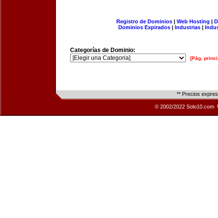
Registro de Dominios
|
Web Hosting
|
D
Dominios Expirados
|
Industrias
|
Indu
Categorías de Dominio:
[Pág. princi
** Precios expre
© 2002/2022 Solo10.com