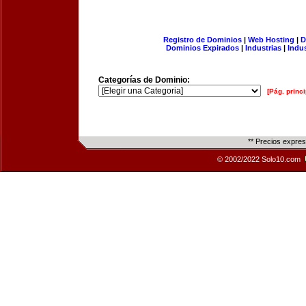
Registro de Dominios
|
Web Hosting
|
D
Dominios Expirados
|
Industrias
|
Indu
Categorías de Dominio:
[Pág. princi
** Precios expre
© 2002/2022 Solo10.com