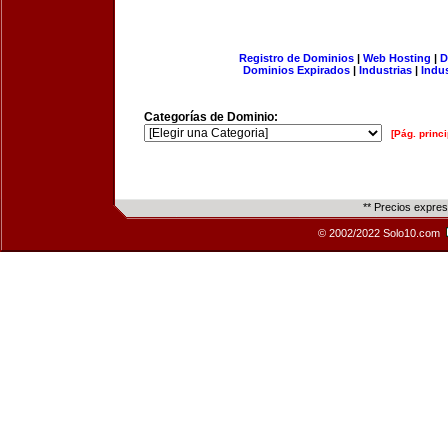
Registro de Dominios
|
Web Hosting
|
D
Dominios Expirados
|
Industrias
|
Indu
Categorías de Dominio:
[Pág. princi
** Precios expre
© 2002/2022 Solo10.com