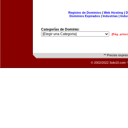
Registro de Dominios
|
Web Hosting
|
D
Dominios Expirados
|
Industrias
|
Indu
Categorías de Dominio:
[Pág. princi
** Precios expre
© 2002/2022 Solo10.com