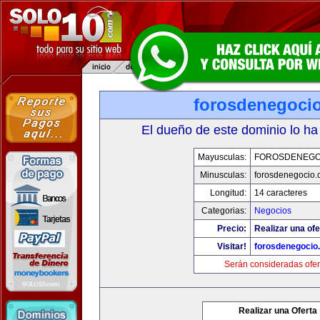
forosdenegoci
El dueño de este dominio lo ha
Mayusculas:
FOROSDENEGO
Minusculas:
forosdenegocio.
Longitud:
14 caracteres
Categorias:
Negocios
Precio:
Realizar una ofe
Visitar!
forosdenegocio
Serán consideradas ofer
Realizar una Oferta