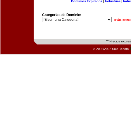
Dominios Expirados
|
Industrias
|
Indu
Categorías de Dominio:
[Pág. princi
** Precios expre
© 2002/2022 Solo10.com