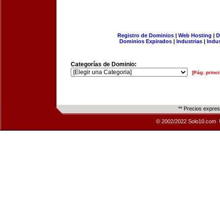
Registro de Dominios
|
Web Hosting
|
D
Dominios Expirados
|
Industrias
|
Indu
Categorías de Dominio:
[Pág. princi
** Precios expre
© 2002/2022 Solo10.com