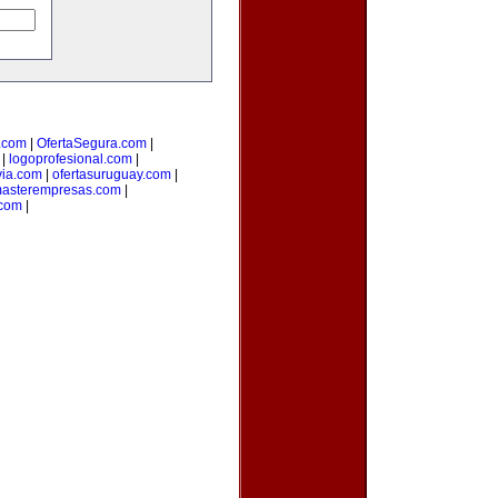
.com
|
OfertaSegura.com
|
|
logoprofesional.com
|
via.com
|
ofertasuruguay.com
|
asterempresas.com
|
com
|