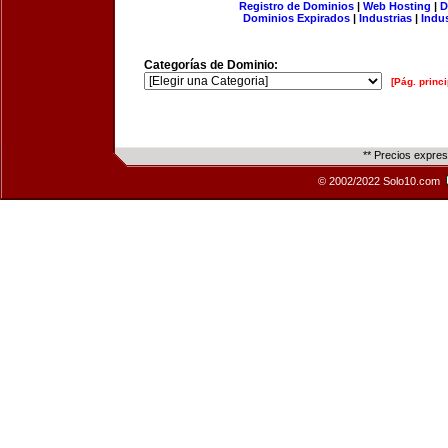
Registro de Dominios
|
Web Hosting
|
D
Dominios Expirados
|
Industrias
|
Indu
Categorías de Dominio:
[Pág. princi
** Precios expre
© 2002/2022 Solo10.com