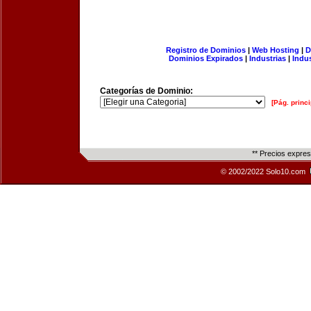
Registro de Dominios
|
Web Hosting
|
D
Dominios Expirados
|
Industrias
|
Indu
Categorías de Dominio:
[Pág. princi
** Precios expre
© 2002/2022 Solo10.com