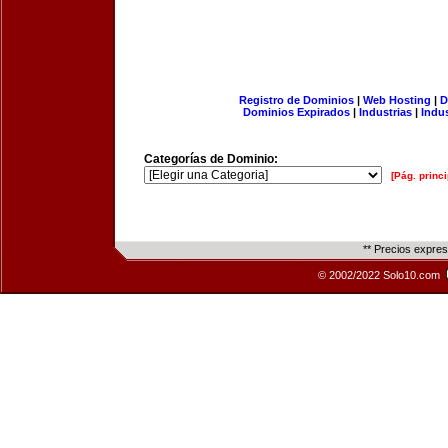
Registro de Dominios
|
Web Hosting
|
D
Dominios Expirados
|
Industrias
|
Indu
Categorías de Dominio:
[Pág. princi
** Precios expre
© 2002/2022 Solo10.com