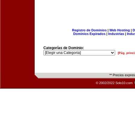
Registro de Dominios
|
Web Hosting
|
D
Dominios Expirados
|
Industrias
|
Indu
Categorías de Dominio:
[Pág. princi
** Precios expre
© 2002/2022 Solo10.com