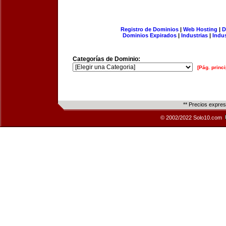
Registro de Dominios
|
Web Hosting
|
D
Dominios Expirados
|
Industrias
|
Indu
Categorías de Dominio:
[Pág. princi
** Precios expre
© 2002/2022 Solo10.com