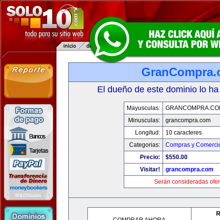
GranCompra.
El dueño de este dominio lo ha
Mayusculas:
GRANCOMPRA.CO
Minusculas:
grancompra.com
Longitud:
10 caracteres
Categorias:
Compras y Comercio
Precio:
$550.00
Visitar!
grancompra.com
Serán consideradas ofer
R