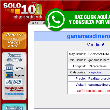
ganamasdiner
Vendido!
Mayusculas:
GANAMASDIN
Minusculas:
ganamasdinero
Longitud:
13 caracteres
Categorias:
Negocios
Precio:
Realizar una of
Visitar!
ganamasdiner
Serán consideradas ofer