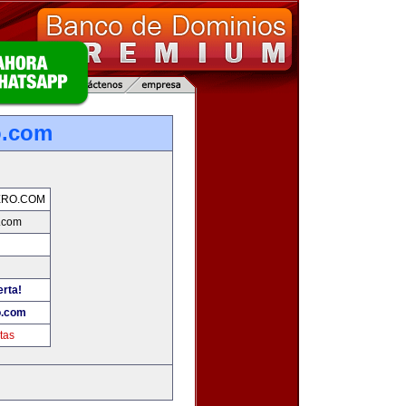
o.com
ERO.COM
.com
erta!
o.com
tas