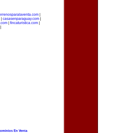
errenosparalaventa.com
|
|
casasenparaguay.com
|
s.com
|
fincaturistica.com
|
|
ominios En Venta