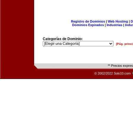
Registro de Dominios
|
Web Hosting
|
D
Dominios Expirados
|
Industrias
|
Indu
Categorías de Dominio:
[Pág. princi
** Precios expre
© 2002/2022 Solo10.com