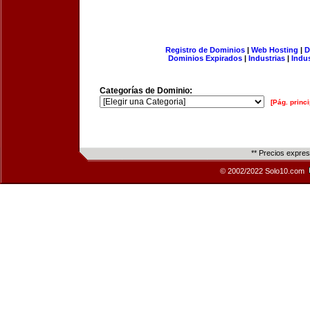
Registro de Dominios
|
Web Hosting
|
D
Dominios Expirados
|
Industrias
|
Indu
Categorías de Dominio:
[Pág. princi
** Precios expre
© 2002/2022 Solo10.com