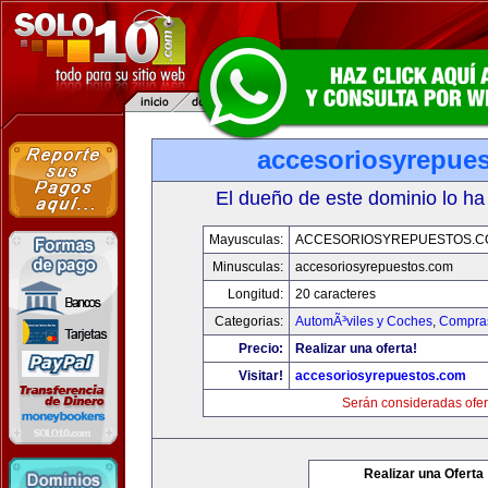
accesoriosyrepue
El dueño de este dominio lo ha
Mayusculas:
ACCESORIOSYREPUESTOS.C
Minusculas:
accesoriosyrepuestos.com
Longitud:
20 caracteres
Categorias:
AutomÃ³viles y Coches
,
Compras
Precio:
Realizar una oferta!
Visitar!
accesoriosyrepuestos.com
Serán consideradas ofer
Realizar una Oferta