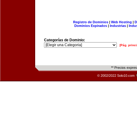
Registro de Dominios
|
Web Hosting
|
D
Dominios Expirados
|
Industrias
|
Indu
Categorías de Dominio:
[Pág. princi
** Precios expre
© 2002/2022 Solo10.com