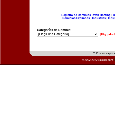
Registro de Dominios
|
Web Hosting
|
D
Dominios Expirados
|
Industrias
|
Indu
Categorías de Dominio:
[Pág. princi
** Precios expre
© 2002/2022 Solo10.com