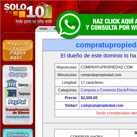
compratupropie
El dueño de este dominio lo ha
Mayusculas:
COMPRATUPROPIEDAD.COM
Minusculas:
compratupropiedad.com
Longitud:
17 caracteres
Categorias:
Compras y Comercio ElectrÃ³nico
Precio:
$2,500.00
Visitar!
compratupropiedad.com
Serán consideradas ofer
R