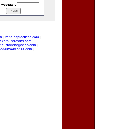
Ofrecido $
om
|
trabajospracticos.com
|
s.com
|
forofans.com
|
nalistadenegocios.com
|
rodeinversiones.com
|
|