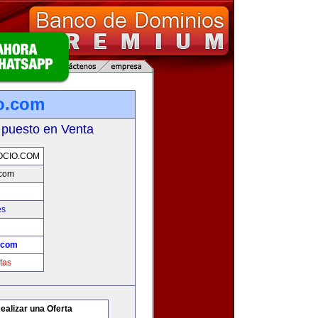
o.com
 puesto en Venta
OCIO.COM
.com
es
.com
tas
ealizar una Oferta