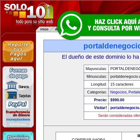
portaldenegoci
El dueño de este dominio lo ha
Mayusculas:
PORTALDENEG
Minusculas:
portaldenegocio
Longitud:
15 caracteres
Categorias:
Negocios
,
Portal
Precio:
$990.00
Visitar!
portaldenegocio
Serán consideradas ofer
R