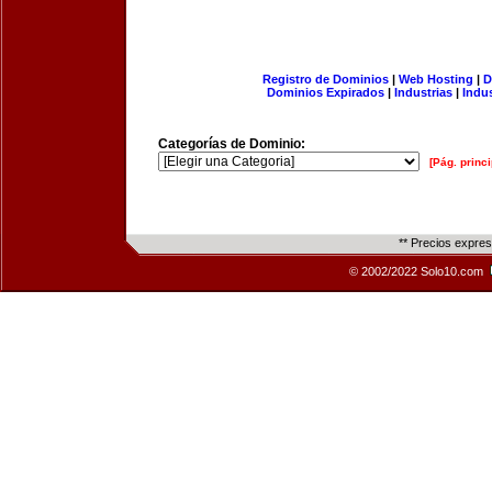
Registro de Dominios
|
Web Hosting
|
D
Dominios Expirados
|
Industrias
|
Indu
Categorías de Dominio:
[Pág. princi
** Precios expre
© 2002/2022 Solo10.com