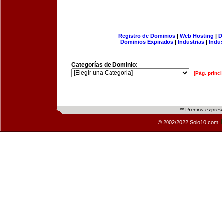
Registro de Dominios
|
Web Hosting
|
D
Dominios Expirados
|
Industrias
|
Indu
Categorías de Dominio:
[Pág. princi
** Precios expre
© 2002/2022 Solo10.com