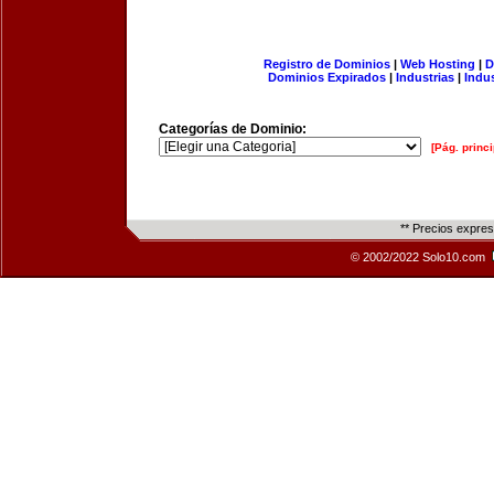
Registro de Dominios
|
Web Hosting
|
D
Dominios Expirados
|
Industrias
|
Indu
Categorías de Dominio:
[Pág. princi
** Precios expre
© 2002/2022 Solo10.com