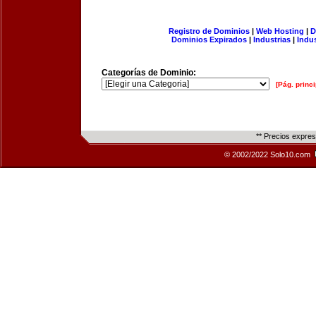
Registro de Dominios
|
Web Hosting
|
D
Dominios Expirados
|
Industrias
|
Indu
Categorías de Dominio:
[Pág. princi
** Precios expre
© 2002/2022 Solo10.com