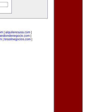
om
|
alquileresusa.com
|
gestiondenegocio.com
|
om
|
brasilnegocios.com
|