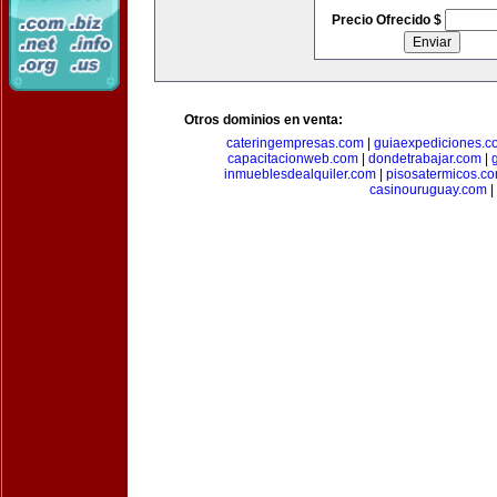
Precio Ofrecido $
Otros dominios en venta:
cateringempresas.com
|
guiaexpediciones.c
capacitacionweb.com
|
dondetrabajar.com
|
inmueblesdealquiler.com
|
pisosatermicos.c
casinouruguay.com
|