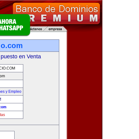
io.com
 puesto en Venta
CIO.COM
com
nes y Empleo
!
.com
tas