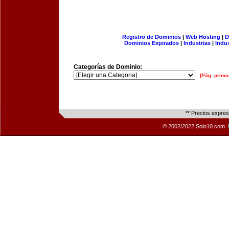
Registro de Dominios
|
Web Hosting
|
D
Dominios Expirados
|
Industrias
|
Indu
Categorías de Dominio:
[Pág. princi
** Precios expre
© 2002/2022 Solo10.com