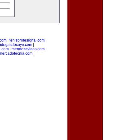
.com
|
tenisprofesional.com
|
odegasdecuyo.com
|
l.com
|
mendozavinos.com
|
ymercadotecnia.com
|