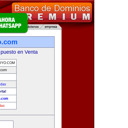
o.com
 puesto en Venta
UYO.COM
.com
idas
rta!
o.com
tas