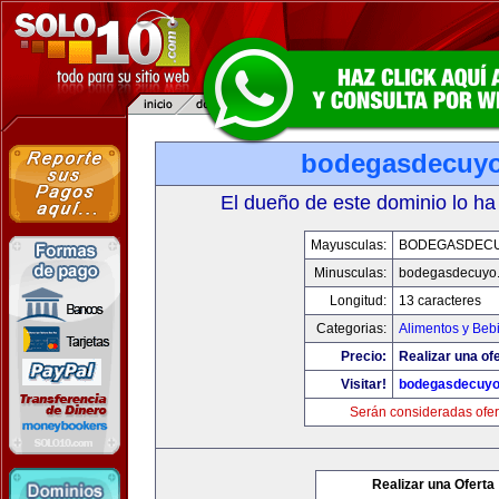
bodegasdecuy
El dueño de este dominio lo ha
Mayusculas:
BODEGASDEC
Minusculas:
bodegasdecuyo
Longitud:
13 caracteres
Categorias:
Alimentos y Beb
Precio:
Realizar una ofe
Visitar!
bodegasdecuy
Serán consideradas ofer
Realizar una Oferta