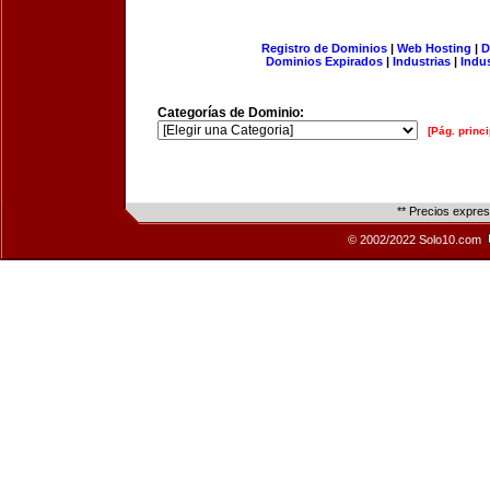
Registro de Dominios
|
Web Hosting
|
D
Dominios Expirados
|
Industrias
|
Indu
Categorías de Dominio:
[Pág. princi
** Precios expre
© 2002/2022 Solo10.com