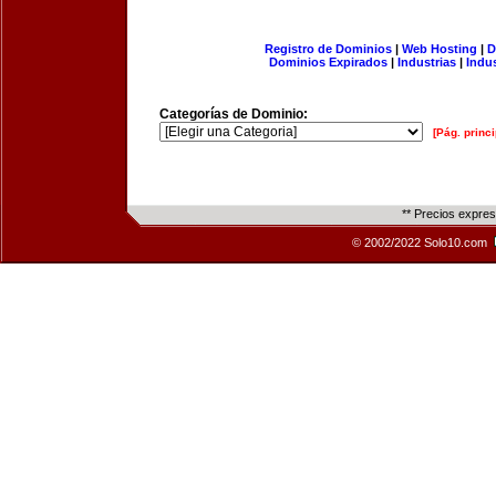
Registro de Dominios
|
Web Hosting
|
D
Dominios Expirados
|
Industrias
|
Indu
Categorías de Dominio:
[Pág. princi
** Precios expre
© 2002/2022 Solo10.com