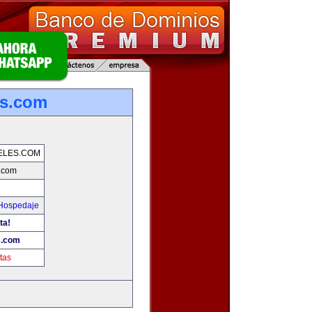
es.com
ELES.COM
.com
 Hospedaje
ta!
s.com
tas