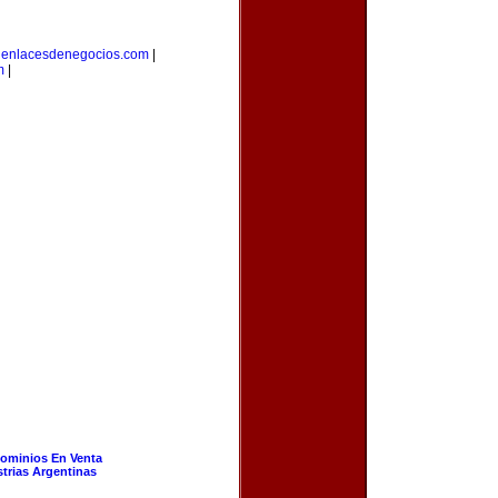
|
enlacesdenegocios.com
|
m
|
ominios En Venta
strias Argentinas