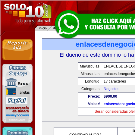
enlacesdenegoc
El dueño de este dominio lo ha
Mayusculas:
ENLACESDENEG
Minusculas:
enlacesdenegocio
Longitud:
17 caracteres
Categorias:
Negocios
Precio:
$900.00
Visitar!
enlacesdenegoci
Serán consideradas ofer
R