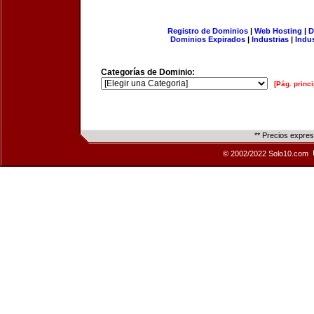
Registro de Dominios
|
Web Hosting
|
D
Dominios Expirados
|
Industrias
|
Indu
Categorías de Dominio:
[Pág. princi
** Precios expre
© 2002/2022 Solo10.com