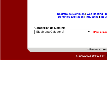
Registro de Dominios
|
Web Hosting
|
D
Dominios Expirados
|
Industrias
|
Indu
Categorías de Dominio:
[Pág. princi
** Precios expre
© 2002/2022 Solo10.com