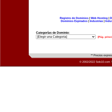
Registro de Dominios
|
Web Hosting
|
D
Dominios Expirados
|
Industrias
|
Indu
Categorías de Dominio:
[Pág. princi
** Precios expre
© 2002/2022 Solo10.com