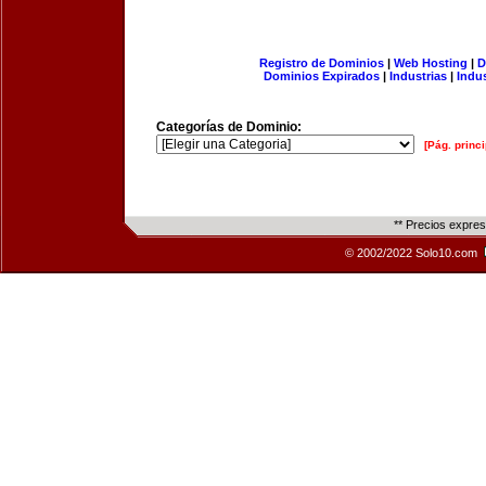
Registro de Dominios
|
Web Hosting
|
D
Dominios Expirados
|
Industrias
|
Indu
Categorías de Dominio:
[Pág. princi
** Precios expre
© 2002/2022 Solo10.com