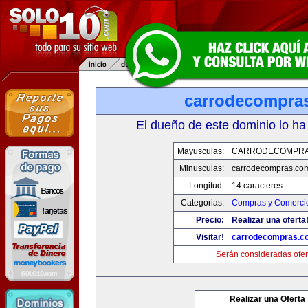
carrodecompra
El dueño de este dominio lo ha
Mayusculas:
CARRODECOMPRA
Minusculas:
carrodecompras.co
Longitud:
14 caracteres
Categorias:
Compras y Comercio
Precio:
Realizar una oferta
Visitar!
carrodecompras.c
Serán consideradas ofer
Realizar una Oferta