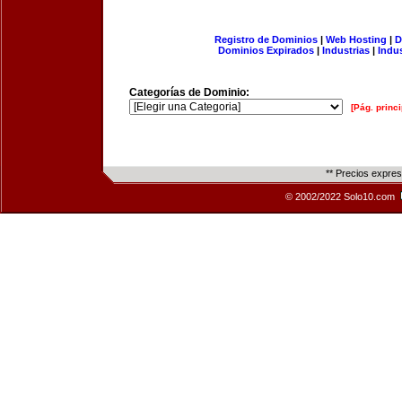
Registro de Dominios
|
Web Hosting
|
D
Dominios Expirados
|
Industrias
|
Indu
Categorías de Dominio:
[Pág. princi
** Precios expre
© 2002/2022 Solo10.com