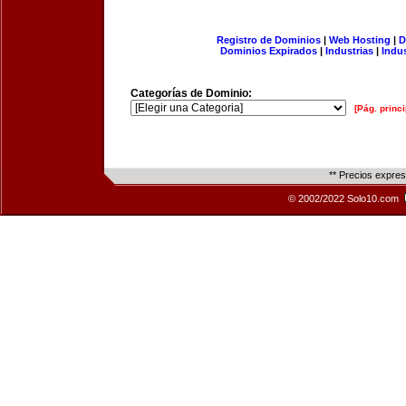
Registro de Dominios
|
Web Hosting
|
D
Dominios Expirados
|
Industrias
|
Indu
Categorías de Dominio:
[Pág. princi
** Precios expre
© 2002/2022 Solo10.com