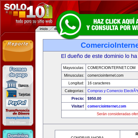
ComercioIntern
El dueño de este dominio lo ha
Mayusculas:
COMERCIOINTERNET.COM
Minusculas:
comerciointernet.com
Longitud:
16 caracteres
Categorias:
Compras y Comercio ElectrÃ³
Precio:
$950.00
Visitar!
comerciointernet.com
Serán consideradas ofer
R