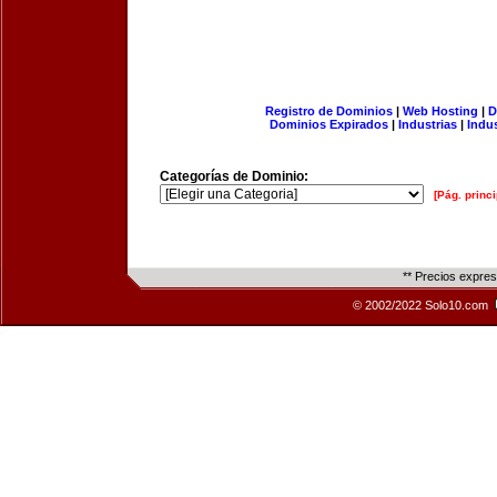
Registro de Dominios
|
Web Hosting
|
D
Dominios Expirados
|
Industrias
|
Indu
Categorías de Dominio:
[Pág. princi
** Precios expre
© 2002/2022 Solo10.com