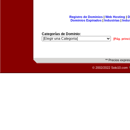
Registro de Dominios
|
Web Hosting
|
D
Dominios Expirados
|
Industrias
|
Indu
Categorías de Dominio:
[Pág. princi
** Precios expre
© 2002/2022 Solo10.com