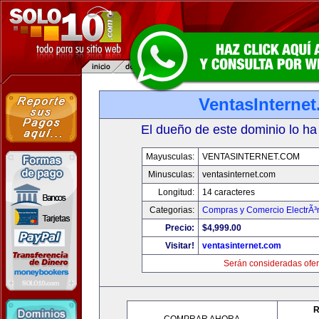
VentasInterne
El dueño de este dominio lo ha
Mayusculas:
VENTASINTERNET.COM
Minusculas:
ventasinternet.com
Longitud:
14 caracteres
Categorias:
Compras y Comercio ElectrÃ³
Precio:
$4,999.00
Visitar!
ventasinternet.com
Serán consideradas ofer
R