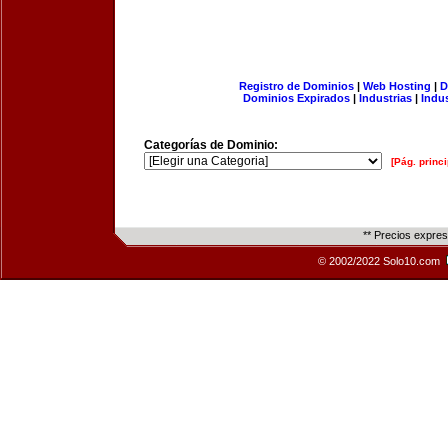
Registro de Dominios
|
Web Hosting
|
D
Dominios Expirados
|
Industrias
|
Indu
Categorías de Dominio:
[Pág. princi
** Precios expre
© 2002/2022 Solo10.com