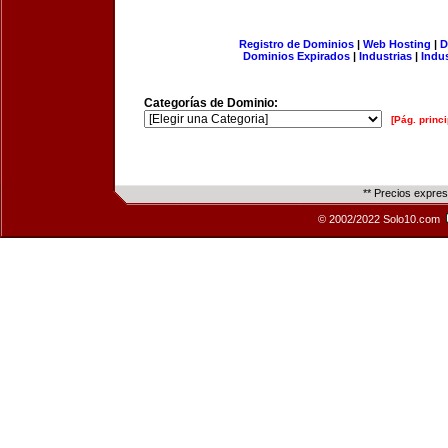
Registro de Dominios
|
Web Hosting
|
D
Dominios Expirados
|
Industrias
|
Indu
Categorías de Dominio:
[Pág. princi
** Precios expre
© 2002/2022 Solo10.com