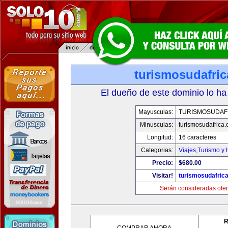
turismosudafri
El dueño de este dominio lo ha
Mayusculas:
TURISMOSUDAF
Minusculas:
turismosudafrica
Longitud:
16 caracteres
Categorias:
Viajes,Turismo y
Precio:
$680.00
Visitar!
turismosudafric
Serán consideradas ofer
R