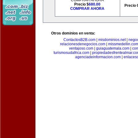
COMPRAR AHORA
Precio $
680.00
Precio 
COMPRAR AHORA
Otros dominios en venta:
ContactosB2B.com
|
misdominios.net
|
negoc
relacionesdenegocios.com
|
missmedellin.co
ventajoso.com
|
guiaguatemala.com
|
con
turismosudafrica.com
|
propiedadesfrentealmar.c
agenciadeinformacion.com
|
enlaces