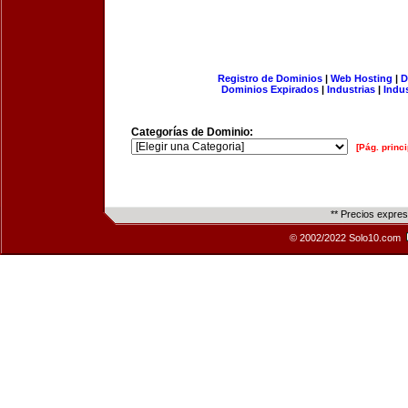
Registro de Dominios
|
Web Hosting
|
D
Dominios Expirados
|
Industrias
|
Indu
Categorías de Dominio:
[Pág. princi
** Precios expre
© 2002/2022 Solo10.com