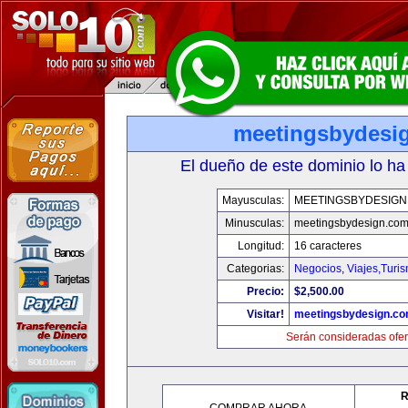
meetingsbydesi
El dueño de este dominio lo ha
Mayusculas:
MEETINGSBYDESIGN
Minusculas:
meetingsbydesign.co
Longitud:
16 caracteres
Categorias:
Negocios
,
Viajes,Turi
Precio:
$2,500.00
Visitar!
meetingsbydesign.c
Serán consideradas ofer
R