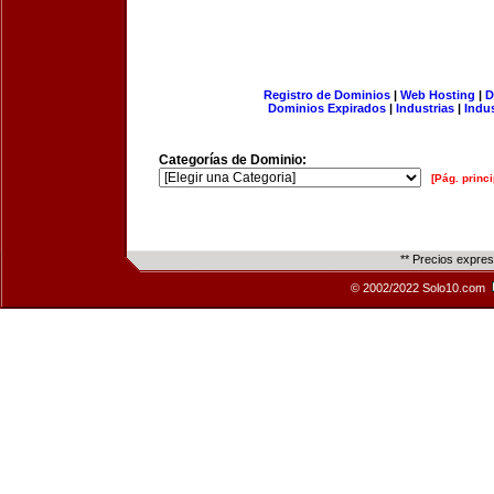
Registro de Dominios
|
Web Hosting
|
D
Dominios Expirados
|
Industrias
|
Indu
Categorías de Dominio:
[Pág. princi
** Precios expre
© 2002/2022 Solo10.com